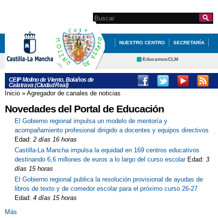
Pasar al
contenido
Search this site
Formulario de
principal
búsqueda
NUESTRO CENTRO
SECRETARÍA
EDUCACIÓN
QUÉ HACEMOS
EducamosCLM
Delphos
INFÓRMATE
CEIP Molino de Viento, Bolaños de
Calatrava (Ciudad Real)
Educación
Cultura
GALERÍA SEMANA DEL DEPORTE
Inicio
»
Agregador de canales de noticias
Se encuentra usted aquí
Deportes
CRFP
Novedades del Portal de Educación
EUROPEO 27/09/2019
Contacto
El Gobierno regional impulsa un modelo de mentoría y
PROGRAMACIÓN GENERAL ANUAL
acompañamiento profesional dirigido a docentes y equipos directivos
Edad:
2 días 16 horas
(PGA)
Castilla-La Mancha impulsa la equidad en 169 centros educativos
JYFT
destinando 6,6 millones de euros a lo largo del curso escolar
Edad:
3
días 15 horas
El Gobierno regional publica la resolución provisional de ayudas de
libros de texto y de comedor escolar para el próximo curso 26-27
Edad:
4 días 15 horas
Más