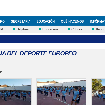
Pasar al
contenido
principal
TRO
SECRETARÍA
EDUCACIÓN
QUÉ HACEMOS
INFÓRMA
LM
Delphos
Educación
Cultura
Depor
 GENERAL ANUAL (PGA)
JYFT
A DEL DEPORTE EUROPEO