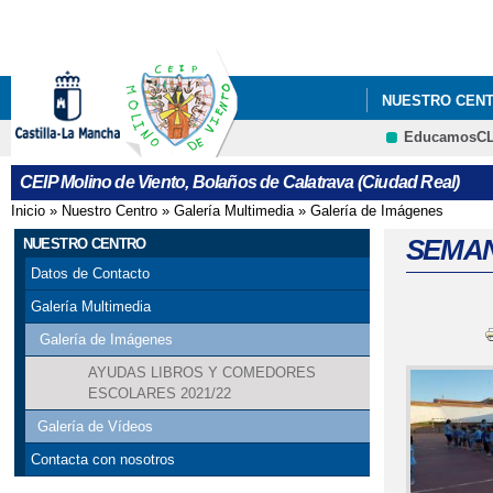
NUESTRO CEN
EducamosC
PROGRAMACIÓN
CEIP Molino de Viento, Bolaños de Calatrava (Ciudad Real)
Inicio
»
Nuestro Centro
»
Galería Multimedia
»
Galería de Imágenes
Se encuentra usted aquí
SEMAN
NUESTRO CENTRO
Datos de Contacto
Galería Multimedia
Galería de Imágenes
AYUDAS LIBROS Y COMEDORES
ESCOLARES 2021/22
Galería de Vídeos
Contacta con nosotros