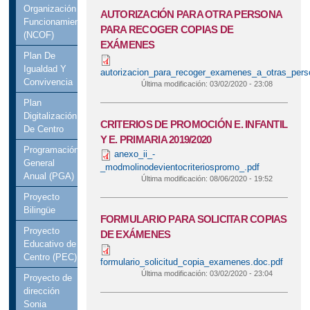
Organización
AUTORIZACIÓN PARA OTRA PERSONA
Funcionamiento
PARA RECOGER COPIAS DE
(NCOF)
EXÁMENES
Plan De
Igualdad Y
autorizacion_para_recoger_examenes_a_otras_pers
Convivencia
Última modificación:
03/02/2020 - 23:08
Plan
Digitalización
CRITERIOS DE PROMOCIÓN E. INFANTIL
De Centro
Y E. PRIMARIA 2019/2020
Programación
anexo_ii_-
General
_modmolinodevientocriteriospromo_.pdf
Anual (PGA)
Última modificación:
08/06/2020 - 19:52
Proyecto
Bilingüe
FORMULARIO PARA SOLICITAR COPIAS
Proyecto
DE EXÁMENES
Educativo de
Centro (PEC)
formulario_solicitud_copia_examenes.doc.pdf
Última modificación:
03/02/2020 - 23:04
Proyecto de
dirección
Sonia