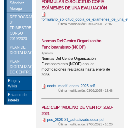
FORMULARIO SOLICITUD COPIA
Sánchez
EXÁMENES DE UNA EVALUACIÓN
Moraga
REPROGRAMACIONES
formulario_solicitud_copia_de_examenes_de_una_ev
3º
Última modificación:
03/02/2020 - 23:07
TRIMESTRE
CURSO
2019/2020
Normas Del Centro Organización
Funcionamiento (NCOF)
PLAN DE
DIGITALIZACIÓN
Apuntes
Normas Del Centro Organización
PLAN
Funcionamiento (NCOF) con las
DIGITALIZACION
modificaciones realizadas hasta enero de
DE CENTRO
2025.
Blogs y
ncofs_modif_enero_2025.pdf
Wikis
Última modificación:
03/02/2025 - 13:46
Enlaces de
interés
PEC CEIP "MOLINO DE VIENTO" 2020-
2021
pec_2020-21_actualizado.docx.pdf
Última modificación:
27/05/2021 - 10:20