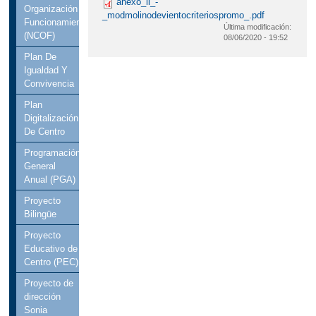
anexo_ii_-
Organización
_modmolinodevientocriteriospromo_.pdf
Funcionamiento
Última modificación:
(NCOF)
08/06/2020 - 19:52
Plan De
Igualdad Y
Convivencia
Plan
Digitalización
De Centro
Programación
General
Anual (PGA)
Proyecto
Bilingüe
Proyecto
Educativo de
Centro (PEC)
Proyecto de
dirección
Sonia