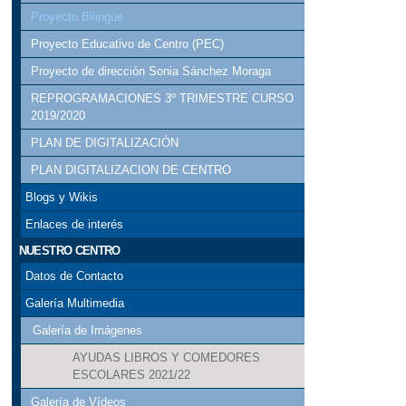
Proyecto Bilingüe
Proyecto Educativo de Centro (PEC)
Proyecto de dirección Sonia Sánchez Moraga
REPROGRAMACIONES 3º TRIMESTRE CURSO
2019/2020
PLAN DE DIGITALIZACIÓN
PLAN DIGITALIZACION DE CENTRO
Blogs y Wikis
Enlaces de interés
NUESTRO CENTRO
Datos de Contacto
Galería Multimedia
Galería de Imágenes
AYUDAS LIBROS Y COMEDORES
ESCOLARES 2021/22
Galería de Vídeos