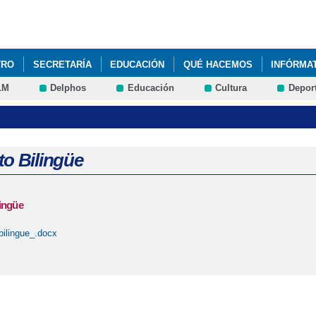
Pasar al
contenido
principal
TRO
SECRETARÍA
EDUCACIÓN
QUÉ HACEMOS
INFÓRMA
LM
Delphos
Educación
Cultura
Depor
 GENERAL ANUAL (PGA)
JYFT
to Bilingüe
ingüe
bilingue_.docx