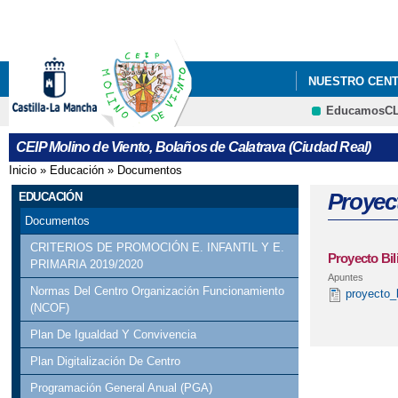
NUESTRO CEN
EducamosC
PROGRAMACIÓN
CEIP Molino de Viento, Bolaños de Calatrava (Ciudad Real)
Inicio
»
Educación
»
Documentos
Se encuentra usted aquí
Proyec
EDUCACIÓN
Documentos
CRITERIOS DE PROMOCIÓN E. INFANTIL Y E.
Proyecto Bil
PRIMARIA 2019/2020
Apuntes
Normas Del Centro Organización Funcionamiento
proyecto_
(NCOF)
Plan De Igualdad Y Convivencia
Plan Digitalización De Centro
Programación General Anual (PGA)