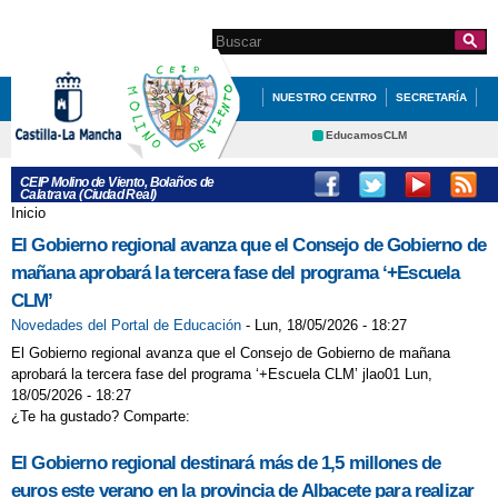
Pasar al
contenido
Search this site
Formulario de
principal
búsqueda
NUESTRO CENTRO
SECRETARÍA
EDUCACIÓN
QUÉ HACEMOS
EducamosCLM
Delphos
INFÓRMATE
CEIP Molino de Viento, Bolaños de
Calatrava (Ciudad Real)
Educación
Cultura
GALERÍA SEMANA DEL DEPORTE
Inicio
Se encuentra usted aquí
Deportes
CRFP
El Gobierno regional avanza que el Consejo de Gobierno de
EUROPEO 27/09/2019
Contacto
mañana aprobará la tercera fase del programa ‘+Escuela
PROGRAMACIÓN GENERAL ANUAL
CLM’
(PGA)
Novedades del Portal de Educación
-
Lun, 18/05/2026 - 18:27
El Gobierno regional avanza que el Consejo de Gobierno de mañana
JYFT
aprobará la tercera fase del programa ‘+Escuela CLM’ jlao01 Lun,
18/05/2026 - 18:27
¿Te ha gustado? Comparte:
El Gobierno regional destinará más de 1,5 millones de
euros este verano en la provincia de Albacete para realizar