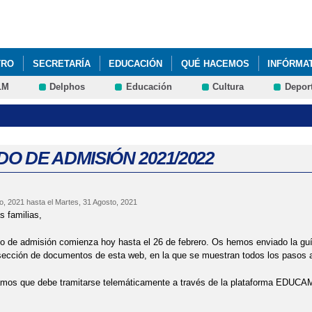
Pasar al
contenido
principal
TRO
SECRETARÍA
EDUCACIÓN
QUÉ HACEMOS
INFÓRMA
LM
Delphos
Educación
Cultura
Depor
 GENERAL ANUAL (PGA)
JYFT
DO DE ADMISIÓN 2021/2022
o, 2021
hasta el
Martes, 31 Agosto, 2021
familias,
e admisión comienza hoy hasta el 26 de febrero. Os hemos enviado la guía
ección de documentos de esta web, en la que se muestran todos los pasos a se
que debe tramitarse telemáticamente a través de la plataforma EDUCAMOS 