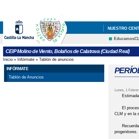
NUESTRO CEN
EducamosC
PROGRAMACIÓN
CEIP Molino de Viento, Bolaños de Calatrava (Ciudad Real)
Inicio
»
Infórmate
»
Tablón de anuncios
Se encuentra usted aquí
PERÍO
INFÓRMATE
Tablón de Anuncios
Lunes, 1 Febrer
Estimadas 
El proceso d
CLM y en la s
Recuerdamos 
progenitores.