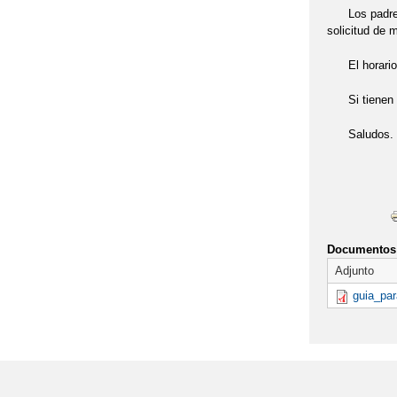
Los padres y 
solicitud de m
El horario de
Si tienen alg
Saludos.
Documentos 
Adjunto
guia_par