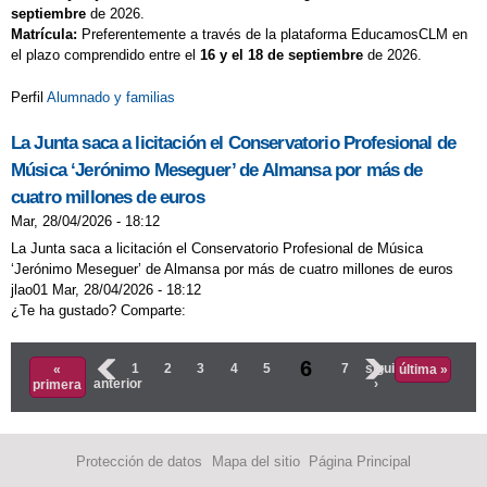
septiembre
de 2026.
Matrícula:
Preferentemente a través de la plataforma EducamosCLM en
el plazo comprendido entre el
16 y el 18 de septiembre
de 2026.
Perfil
Alumnado y familias
La Junta saca a licitación el Conservatorio Profesional de
Música ‘Jerónimo Meseguer’ de Almansa por más de
cuatro millones de euros
Mar, 28/04/2026 - 18:12
La Junta saca a licitación el Conservatorio Profesional de Música
‘Jerónimo Meseguer’ de Almansa por más de cuatro millones de euros
jlao01 Mar, 28/04/2026 - 18:12
¿Te ha gustado? Comparte:
Páginas
6
‹
1
2
3
4
5
7
siguiente
«
última »
anterior
›
primera
Protección de datos
Mapa del sitio
Página Principal