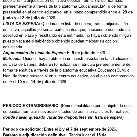
escolar en la adjudicación definitiva deberán formalizar su matrícula
preferentemente a través de la plataforma EducamosCLM, o de forma
presencial en el centro educativo, en el plazo comprendido entre el
29 de
junio y el 2 de julio
de 2026.
LISTA DE ESPERA:
Quedarán en lista de espera, tras la adjudicación
definitiva, aquellas personas participantes que, habiendo presentado su
solicitud en plazo y resultando ésta estimada, no hayan obtenido ningún
puesto vacante o habiéndolo obtenido puedan mejorar su opción
adjudicada.
Adjudicación de Lista de Espera:
El
9 de julio
de 2026.
Matrícula:
Quienes hayan obtenido un puesto escolar en la adjudicación
de Lista de Espera, deberán formalizar su matrícula preferentemente de
forma telemática a través de la plataforma educativa EducamosCLM, o
bien, de forma presencial en el centro educativo, en el plazo comprendido
entre el
10 y el 14 de julio
de 2026.
---
PERIODO EXTRAORDINARIO.
(Periodo habilitado con el objeto de que
se puedan formular nuevas solicitudes de admisión a ciclos formativos
donde hayan quedado vacantes disponibles sin lista de espera
)
Periodo de solicitud:
Entre el
2 y el 7 de septiembre
de 2026.
Baremo y adjudicación definitiva:
Tendrá lugar el
15 de