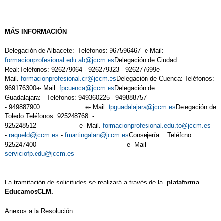
MÁS INFORMACIÓN
Delegación de Albacete: Teléfonos: 967596467 e-Mail:
formacionprofesional.edu.ab@jccm.es
Delegación de Ciudad
Real:Teléfonos: 926279064 - 926279323 - 926277699e-
Mail.
formacionprofesional.cr@jccm.es
Delegación de Cuenca: Teléfonos:
969176300e- Mail:
fpcuenca@jccm.es
Delegación de
Guadalajara: Teléfonos: 949360225 - 949888757
- 949887900 e- Mail.
fpguadalajara@jccm.es
Delegación de
Toledo:Teléfonos: 925248768 -
925248512 e- Mail.
formacionprofesional.edu.to@jccm.es
-
raqueld@jccm.es
-
fmartingalan@jccm.es
Consejería: Teléfono:
925247400 e- Mail.
serviciofp.edu@jccm.es
La tramitación de solicitudes se realizará a través de la
plataforma
EducamosCLM.
Anexos a la Resolución