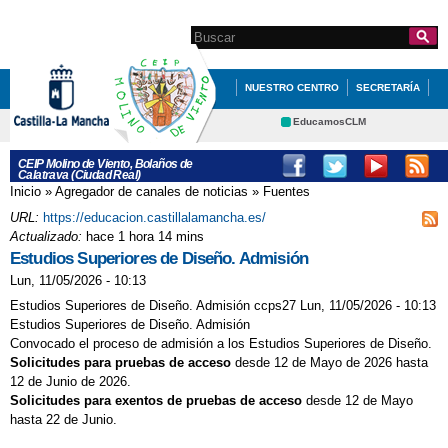
Pasar al
contenido
Search this site
Formulario de
principal
búsqueda
NUESTRO CENTRO
SECRETARÍA
EDUCACIÓN
QUÉ HACEMOS
EducamosCLM
Delphos
INFÓRMATE
CEIP Molino de Viento, Bolaños de
Calatrava (Ciudad Real)
Educación
Cultura
GALERÍA SEMANA DEL DEPORTE
Inicio
»
Agregador de canales de noticias
»
Fuentes
Se encuentra usted aquí
Deportes
CRFP
URL:
https://educacion.castillalamancha.es/
EUROPEO 27/09/2019
Contacto
Actualizado:
hace 1 hora 14 mins
Estudios Superiores de Diseño. Admisión
PROGRAMACIÓN GENERAL ANUAL
Lun, 11/05/2026 - 10:13
(PGA)
Estudios Superiores de Diseño. Admisión ccps27 Lun, 11/05/2026 - 10:13
Estudios Superiores de Diseño. Admisión
JYFT
Convocado el proceso de admisión a los Estudios Superiores de Diseño.
Solicitudes para pruebas de acceso
desde 12 de Mayo de 2026 hasta
12 de Junio de 2026.
Solicitudes para exentos de pruebas de acceso
desde 12 de Mayo
hasta 22 de Junio.