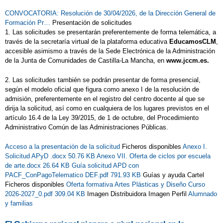
CONVOCATORIA: Resolución de 30/04/2026, de la Dirección General de
Formación Pr…
Presentación de solicitudes
1. Las solicitudes se presentarán preferentemente de forma telemática, a
través de la secretaría virtual de la plataforma educativa
EducamosCLM
,
accesible asimismo a través de la Sede Electrónica de la Administración
de la Junta de Comunidades de Castilla-La Mancha, en
www.jccm.es.
2. Las solicitudes también se podrán presentar de forma presencial,
según el modelo oficial que figura como anexo I de la resolución de
admisión, preferentemente en el registro del centro docente al que se
dirija la solicitud, así como en cualquiera de los lugares previstos en el
artículo 16.4 de la Ley 39/2015, de 1 de octubre, del Procedimiento
Administrativo Común de las Administraciones Públicas.
Acceso a la presentación de la solicitud
Ficheros disponibles
Anexo I.
Solicitud APyD .docx 50.76 KB
Anexo VII. Oferta de ciclos por escuela
de arte.docx 26.64 KB
Guía solicitud APD con
PACF_ConPagoTelematico DEF.pdf 791.93 KB
Guías y ayuda Cartel
Ficheros disponibles
Oferta formativa Artes Plásticas y Diseño Curso
2026-2027_0.pdf 309.04 KB
Imagen Distribuidora Imagen Perfil
Alumnado
y familias