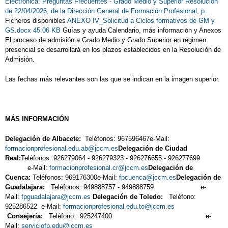
Electrónica:
Preguntas Frecuentes - Grado Medio y Superior
Resolución
de 22/04/2026, de la Dirección General de Formación Profesional, p…
Ficheros disponibles
ANEXO IV_Solicitud a Ciclos formativos de GM y
GS.docx 45.06 KB
Guías y ayuda Calendario, más información y Anexos
El proceso de admisión a Grado Medio y Grado Superior en régimen
presencial se desarrollará en los plazos establecidos en la Resolución de
Admisión.
Las fechas más relevantes son las que se indican en la imagen superior.
MÁS INFORMACIÓN
Delegación de Albacete:
Teléfonos: 967596467e-Mail:
formacionprofesional.edu.ab@jccm.es
Delegación de Ciudad
Real:
Teléfonos: 926279064 - 926279323 - 926276655 - 926277699
e-Mail:
formacionprofesional.cr@jccm.es
Delegación de
Cuenca:
Teléfonos: 969176300e-Mail:
fpcuenca@jccm.es
Delegación de
Guadalajara:
Teléfonos: 949888757 - 949888759 e-
Mail:
fpguadalajara@jccm.es
Delegación de Toledo:
Teléfono:
925286522 e-Mail:
formacionprofesional.edu.to@jccm.es
Consejería:
Teléfono: 925247400 e-
Mail:
serviciofp.edu@jccm.es