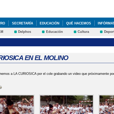
Pasar al
contenido
principal
TRO
SECRETARÍA
EDUCACIÓN
QUÉ HACEMOS
INFÓRMA
LM
Delphos
Educación
Cultura
Depor
 GENERAL ANUAL (PGA)
JYFT
RIOSICA EN EL MOLINO
enemos a LA CURIOSICA por el cole grabando un video que próximamente podr