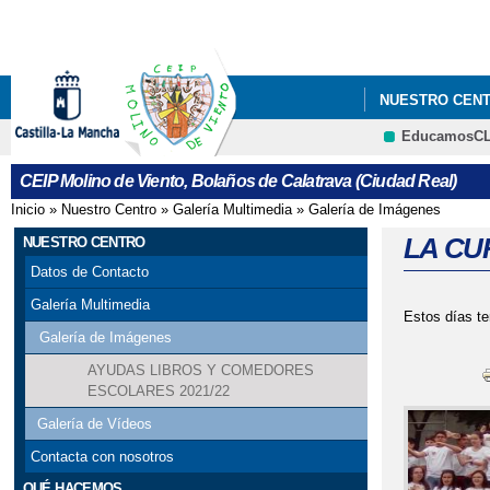
NUESTRO CEN
EducamosC
PROGRAMACIÓN
CEIP Molino de Viento, Bolaños de Calatrava (Ciudad Real)
Inicio
»
Nuestro Centro
»
Galería Multimedia
»
Galería de Imágenes
Se encuentra usted aquí
LA CU
NUESTRO CENTRO
Datos de Contacto
Galería Multimedia
Estos días t
Galería de Imágenes
AYUDAS LIBROS Y COMEDORES
ESCOLARES 2021/22
Galería de Vídeos
Contacta con nosotros
QUÉ HACEMOS